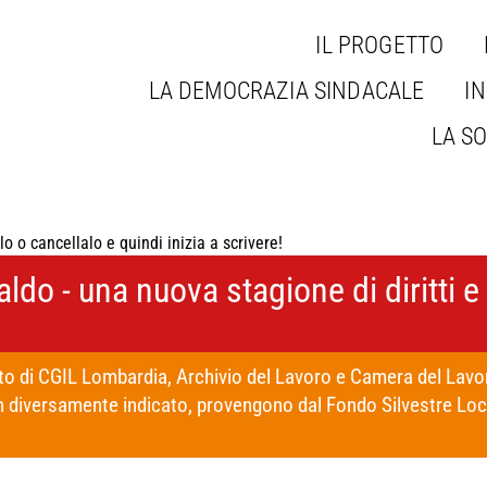
IL PROGETTO
LA DEMOCRAZIA SINDACALE
IN
LA SO
o o cancellalo e quindi inizia a scrivere!
aldo
- una nuova stagione di diritti e 
o di CGIL Lombardia, Archivio del Lavoro e Camera del Lavor
n diversamente indicato, provengono dal Fondo Silvestre Lo