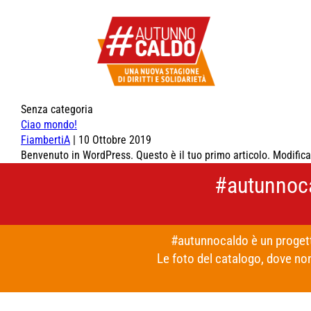
Senza categoria
Ciao mondo!
FiambertiA
|
10 Ottobre 2019
Benvenuto in WordPress. Questo è il tuo primo articolo. Modifical
#autunnoc
#autunnocaldo è un progett
Le foto del catalogo, dove no