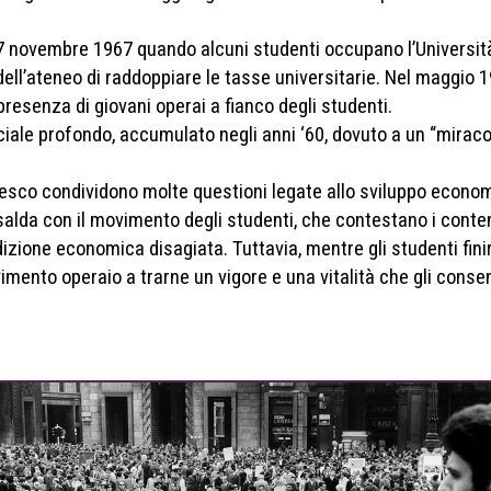
 17 novembre 1967 quando alcuni studenti occupano l’Universi
ell’ateneo di raddoppiare le tasse universitarie. Nel maggio 1
 presenza di giovani operai a fianco degli studenti.
 sociale profondo, accumulato negli anni ‘60, dovuto a un “mi
ntesco condividono molte questioni legate allo sviluppo econo
 salda con il movimento degli studenti, che contestano i contenu
ndizione economica disagiata. Tuttavia, mentre gli studenti fini
vimento operaio a trarne un vigore e una vitalità che gli conse