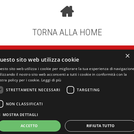
TORNA ALLA HOME
#autunnocaldo
- una nuova
×
uesto sito web utilizza cookie
stagione di diritti e solidarietà.
esto sito web utilizza i cookie per migliorare la tua esperienza di navigazion
ilizzando il nostro sito web acconsenti a tutti i cookie in conformità con la
stra policy per i cookie.
Leggi di più
STRETTAMENTE NECESSARI
TARGETING
#autunnocaldo è un progetto di CGIL Lombardia, Archivio
del Lavoro e Camera del Lavoro metropolitana di Milano.
NON CLASSIFICATI
Le foto del catalogo, dove non diversamente indicato,
provengono dal Fondo Silvestre Loconsolo, ©Archivio del
MOSTRA DETTAGLI
Lavoro.
ACCETTO
RIFIUTA TUTTO