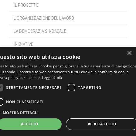
IL PROGETTO
L’ORGANIZZAZIONE DEL LAVORO
LA DEMOCRAZIA SINDACALE
INIZIATIVE
×
uesto sito web utilizza cookie
LA COMUNICAZIONE
esto sito web utilizza i cookie per migliorare la tua esperienza di navigazion
LA SOCIETÀ
ilizzando il nostro sito web acconsenti a tutti i cookie in conformità con la
stra policy per i cookie.
Leggi di più
CONTATTI
STRETTAMENTE NECESSARI
TARGETING
PRIVACY
NON CLASSIFICATI
Ir
MOSTRA DETTAGLI
ACCETTO
RIFIUTA TUTTO