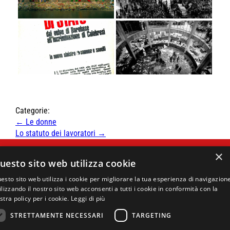
Categorie:
Navigazione
←
Le donne
articoli
Lo statuto dei lavoratori
→
#autunnocaldo
- una nuova
×
uesto sito web utilizza cookie
stagione di diritti e solidarietà.
esto sito web utilizza i cookie per migliorare la tua esperienza di navigazion
ilizzando il nostro sito web acconsenti a tutti i cookie in conformità con la
stra policy per i cookie.
Leggi di più
STRETTAMENTE NECESSARI
TARGETING
#autunnocaldo è un progetto di CGIL Lombardia, Archivio