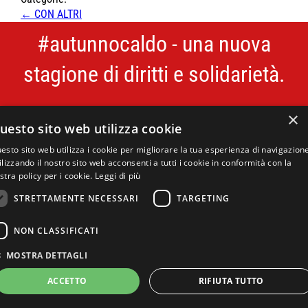
Navigazione
←
CON ALTRI
articoli
#autunnocaldo
- una nuova
stagione di diritti e solidarietà.
×
uesto sito web utilizza cookie
#autunnocaldo è un progetto di CGIL Lombardia, Archivio
del Lavoro e Camera del Lavoro metropolitana di Milano.
esto sito web utilizza i cookie per migliorare la tua esperienza di navigazion
ilizzando il nostro sito web acconsenti a tutti i cookie in conformità con la
Le foto del catalogo, dove non diversamente indicato,
stra policy per i cookie.
Leggi di più
provengono dal Fondo Silvestre Loconsolo, ©Archivio
STRETTAMENTE NECESSARI
TARGETING
del Lavoro.
NON CLASSIFICATI
MOSTRA DETTAGLI
ACCETTO
RIFIUTA TUTTO